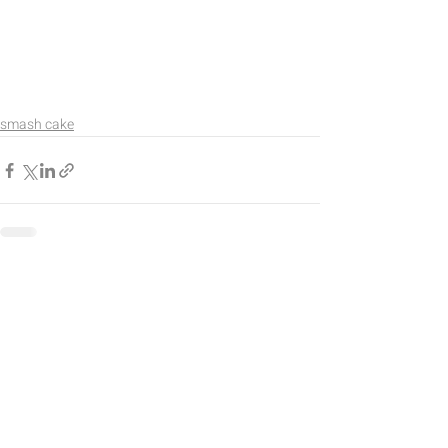
smash cake
Entradas recientes
Ver todo