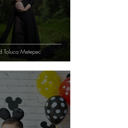
d Toluca Metepec