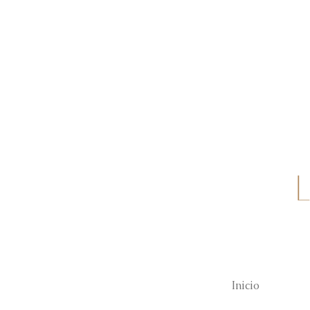
Inicio