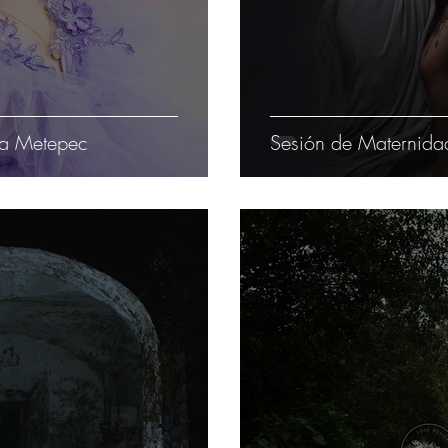
ca Metepec
Sesión de Maternida