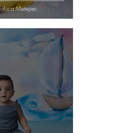
Toluca Metepec