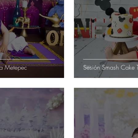
ca Metepec
Sesión Smash Cake 