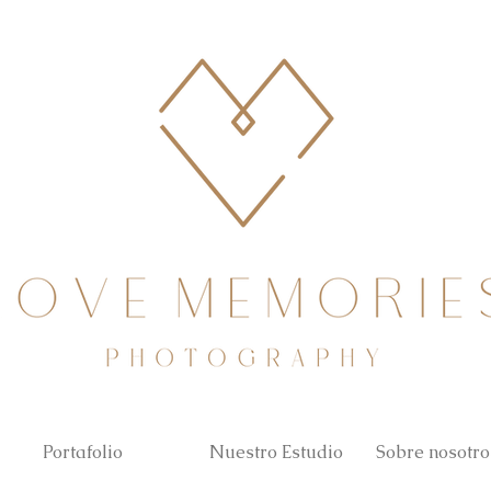
Portafolio
Nuestro Estudio
Sobre nosotro