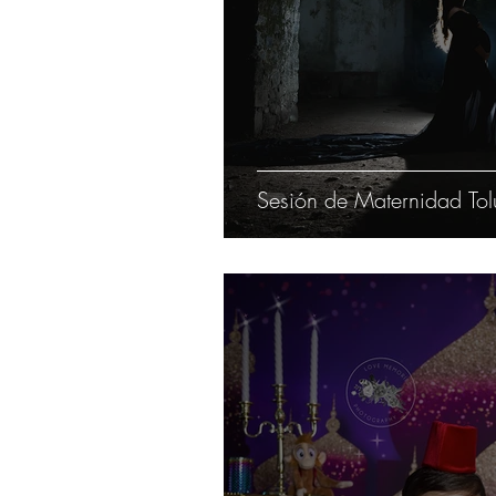
Sesión de Maternidad To