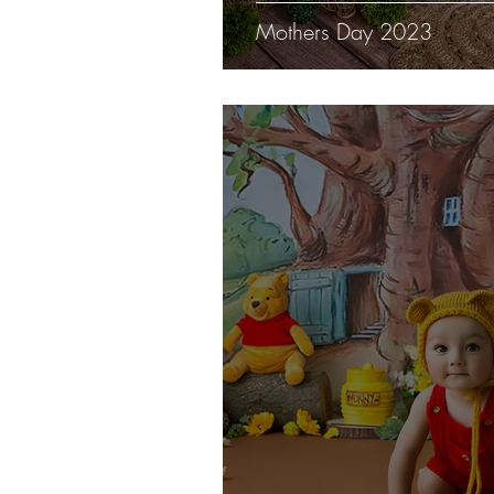
Mothers Day 2023