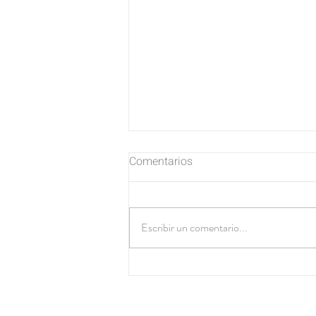
Comentarios
Escribir un comentario...
Sesión Smash Cake Toluca
Metepec