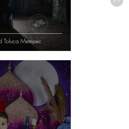
d Toluca Metepec