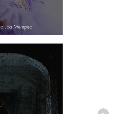
Toluca Metepec