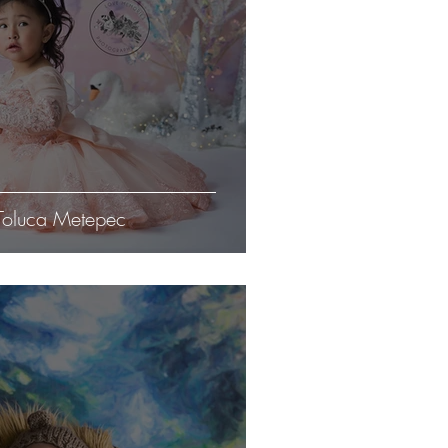
Toluca Metepec