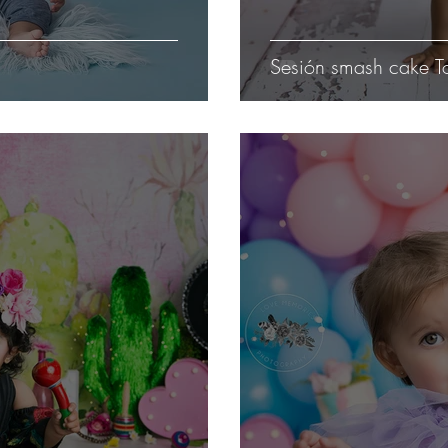
Sesión smash cake T