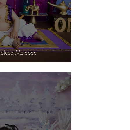
Toluca Metepec