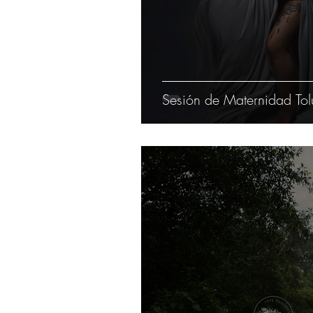
Sesión de Maternidad To