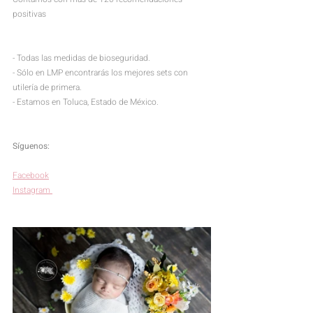
positivas
- Todas las medidas de bioseguridad.
- Sólo en LMP encontrarás los mejores sets con 
utilería de primera.
- Estamos en 
Toluca, Estado de México. 
Síguenos:
Facebook
Instagram 