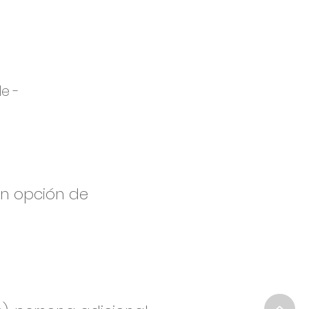
le -
con opción de