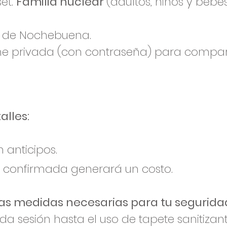
set.
Familia nuclear
(adultos, niños y bebe
es de Nochebuena.
ine privada (con contraseña) para comparti
lles:​
 anticipos.
 confirmada generará un costo.
las medidas necesarias para tu segurida
ada sesión hasta el uso de tapete sanitizant